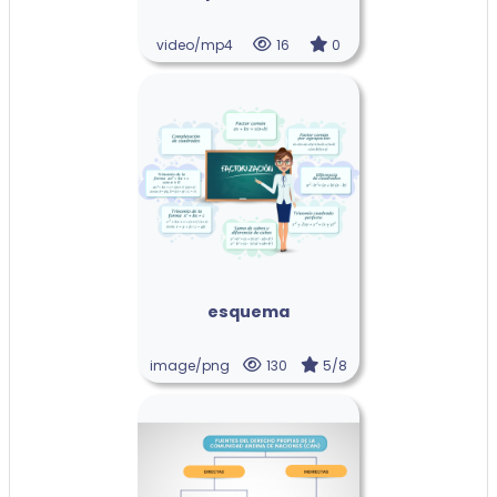
video/mp4
16
0
esquema
image/png
130
5/8