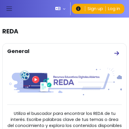
Skip to main content
Sign up
Log in
Side panel
REDA
Section outline
General
Go to
Utiliza el buscador para encontrar los REDA de tu
interés. Escribe palabras clave de tus temas o área
del conocimiento y explora los contenidos disponibles