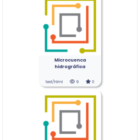
Microcuenca
hidrográfica
text/html
9
0