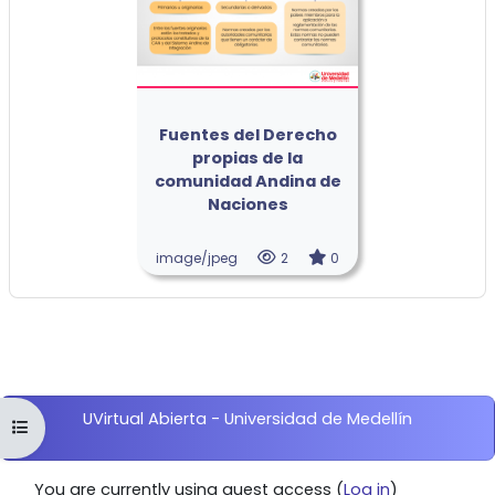
Fuentes del Derecho
propias de la
comunidad Andina de
Naciones
image/jpeg
2
0
Blocks
UVirtual Abierta - Universidad de Medellín
Open course index
You are currently using guest access (
Log in
)