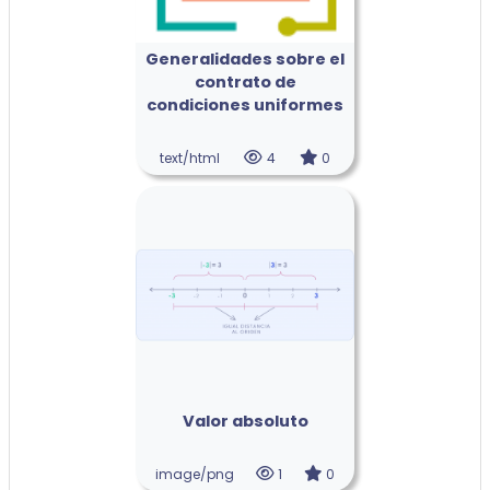
Generalidades sobre el
contrato de
condiciones uniformes
text/html
4
0
Valor absoluto
image/png
1
0