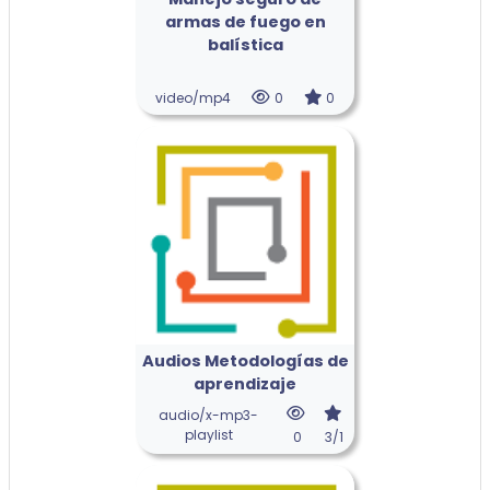
armas de fuego en
balística
video/mp4
0
0
Audios Metodologías de
aprendizaje
audio/x-mp3-
playlist
0
3/1