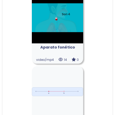
Aparato fonético
video/mp4
14
0