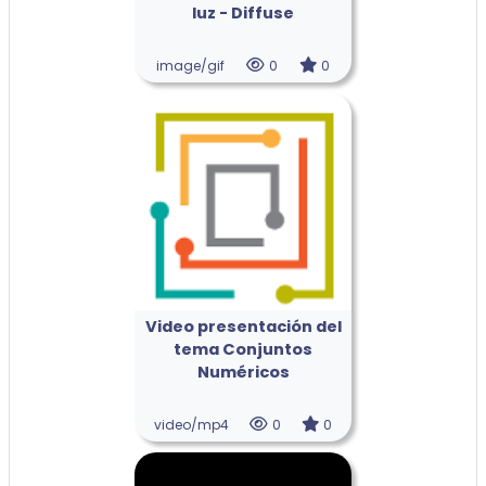
luz - Diffuse
image/gif
0
0
Video presentación del
tema Conjuntos
Numéricos
video/mp4
0
0