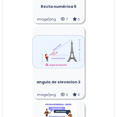
Recta numérica 6
image/png
7
0
angulo de elevacion 2
image/png
2
0