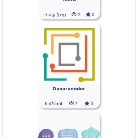
image/png
2
0
Desarenador
text/html
2
0