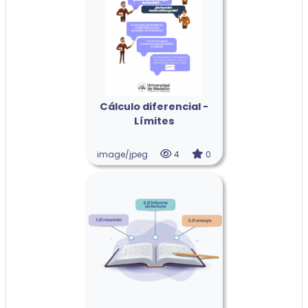
Cálculo diferencial -
Límites
image/jpeg
4
0