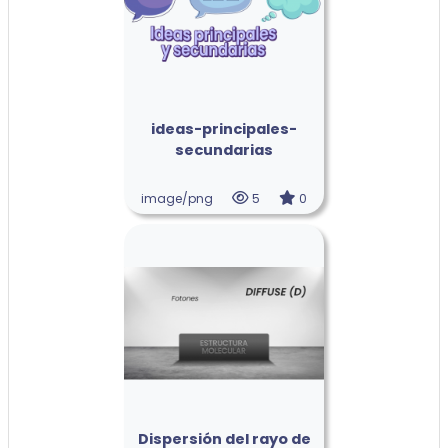
ideas-principales-
secundarias
image/png
5
0
Dispersión del rayo de