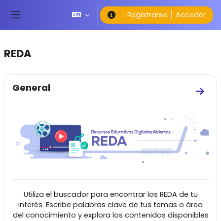
Salta al contenido principal
Registrarse
Acceder
Panel lateral
REDA
Perfilado de sección
General
Ir a 
Utiliza el buscador para encontrar los REDA de tu
interés. Escribe palabras clave de tus temas o área
del conocimiento y explora los contenidos disponibles