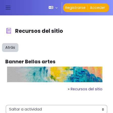
Salta al contenido principal
Registrarse
Acceder
Panel lateral
Recursos del
sitio
Atrás
Banner Bellas
artes
»
Recursos del sitio
Saltar a actividad