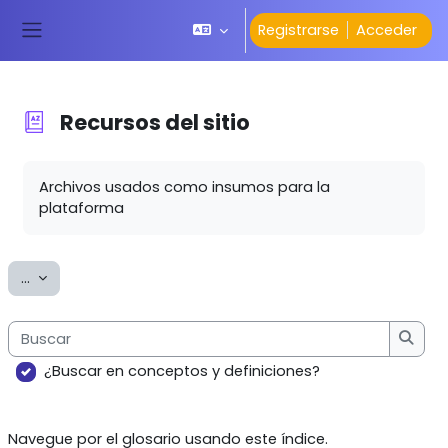
Salta al contenido principal
Registrarse
Acceder
Panel lateral
Recursos del
sitio
Requisitos de finalización
Archivos usados como insumos para la
plataforma
Exportar entradas
...
Buscar
Busca
¿Buscar en conceptos y definiciones?
Navegue por el glosario usando este índice.