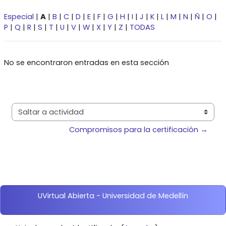
Especial
|
A
|
B
|
C
|
D
|
E
|
F
|
G
|
H
|
I
|
J
|
K
|
L
|
M
|
N
|
Ñ
|
O
|
P
|
Q
|
R
|
S
|
T
|
U
|
V
|
W
|
X
|
Y
|
Z
|
TODAS
No se encontraron entradas en esta sección
Saltar a actividad
Compromisos para la certificación →
Bloques
UVirtual Abierta - Universidad de Medellín