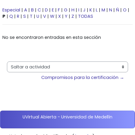
Especial
|
A
|
B
|
C
|
D
|
E
|
F
|
G
|
H
|
I
|
J
|
K
|
L
|
M
|
N
|
Ñ
|
O
|
P
|
Q
|
R
|
S
|
T
|
U
|
V
|
W
|
X
|
Y
|
Z
|
TODAS
No se encontraron entradas en esta sección
Saltar a actividad
Compromisos para la certificación →
Bloques
UVirtual Abierta - Universidad de Medellín