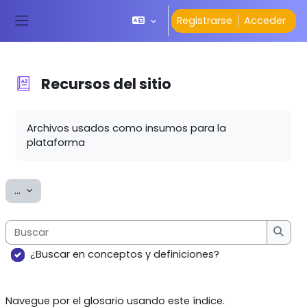
Salta al contenido principal
Registrarse
Acceder
Panel lateral
Recursos del
sitio
Requisitos de finalización
Archivos usados como insumos para la
plataforma
Exportar entradas
...
Buscar
Busca
¿Buscar en conceptos y definiciones?
Navegue por el glosario usando este índice.