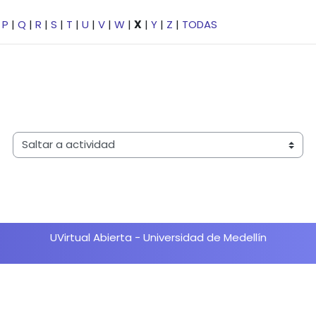
|
P
|
Q
|
R
|
S
|
T
|
U
|
V
|
W
|
X
|
Y
|
Z
|
TODAS
Saltar a actividad
UVirtual Abierta - Universidad de Medellín