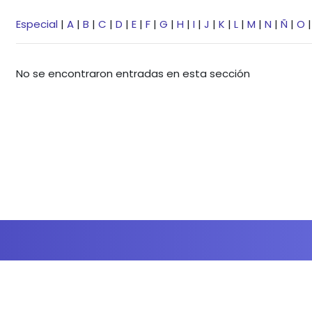
Especial
|
A
|
B
|
C
|
D
|
E
|
F
|
G
|
H
|
I
|
J
|
K
|
L
|
M
|
N
|
Ñ
|
O
No se encontraron entradas en esta sección
Bloques