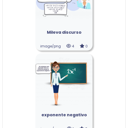
Mileva discurso
image/png
4
0
exponente negativo