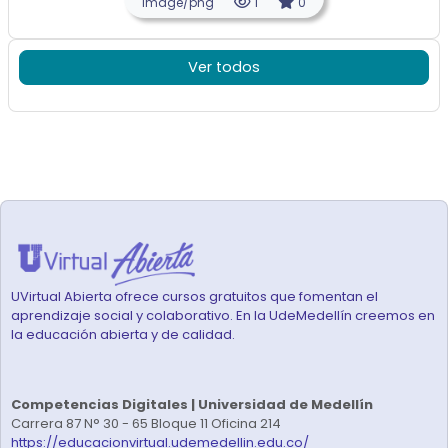
image/png
1
0
Ver todos
Bloques
UVirtual Abierta ofrece cursos gratuitos que fomentan el
aprendizaje social y colaborativo. En la UdeMedellín creemos en
la educación abierta y de calidad.
Competencias Digitales | Universidad de Medellín
Carrera 87 N° 30 - 65 Bloque 11 Oficina 214
https://educacionvirtual.udemedellin.edu.co/