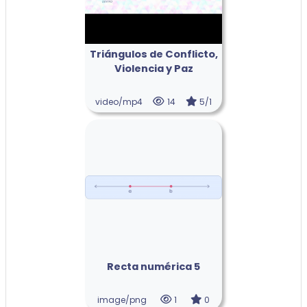
Triángulos de Conflicto,
Violencia y Paz
video/mp4
14
5/1
Recta numérica 5
image/png
1
0